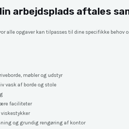
in arbejdsplads aftales sa
 hvor alle opgaver kan tilpasses til dine specifikke beh
riveborde, møbler og udstyr
v vask af borde og stole
ng
re faciliteter
 viskestykker
ning og grundig rengøring af kontor