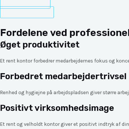
Indhent et tilbud
Ring til SG Erhverv
Fordelene ved professione
Øget produktivitet
Et rent kontor forbedrer medarbejdernes fokus og koncent
Forbedret medarbejdertrivsel
Renhed og hygiejne på arbejdspladsen giver større arb
Positivt virksomhedsimage
Et rent og velholdt kontor giver et positivt indtryk af