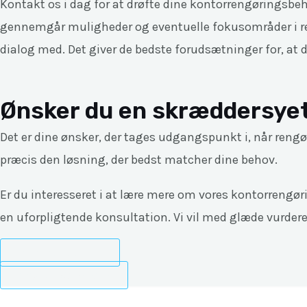
Kontakt os i dag for at drøfte dine kontorrengøringsbeh
gennemgår muligheder og eventuelle fokusområder i re
dialog med. Det giver de bedste forudsætninger for, at d
Ønsker du en skræddersye
Det er dine ønsker, der tages udgangspunkt i, når rengør
præcis den løsning, der bedst matcher dine behov.
Er du interesseret i at lære mere om vores kontorrengør
en uforpligtende konsultation. Vi vil med glæde vurdere
Indhent et tilbud
Ring til SG Erhverv