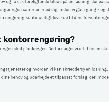
ov og få et uforpligtende tilbud på en løsning, der pass
ngøringen sammen med dig, inden vi går i gang – og de
in rengøring kontinuerligt lever op til dine forventninge
t kontorrengøring?
ingen skal planlægges. Derfor sørger vi altid for en skræ
ingstjenester og hvordan vi kan skræddersy en løsning, 
 dine behov og udarbejde et tilpasset forslag, der imød