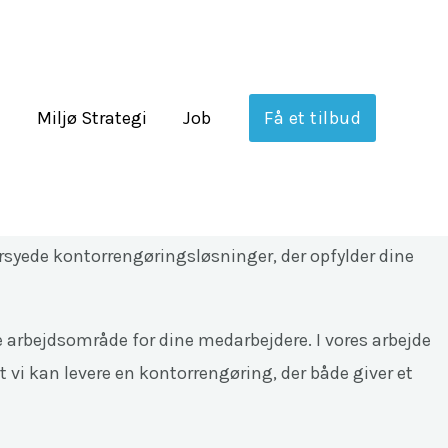
n
Miljø Strategi
Job
Få et tilbud
miljø
s omdømme. Hos SG Erhverv forstår vi værdien af det
rsyede kontorrengøringsløsninger, der opfylder dine
e arbejdsområde for dine medarbejdere. I vores arbejde
t vi kan levere en kontorrengøring, der både giver et