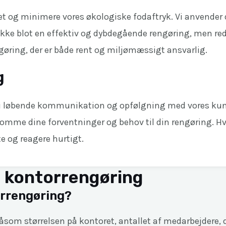
et og minimere vores økologiske fodaftryk. Vi anvender 
r ikke blot en effektiv og dybdegående rengøring, men r
gøring, der er både rent og miljømæssigt ansvarlig.
g
r vi løbende kommunikation og opfølgning med vores kun
komme dine forventninger og behov til din rengøring. Hv
te og reagere hurtigt.
m kontorrengøring
orrengøring?
 såsom størrelsen på kontoret, antallet af medarbejdere