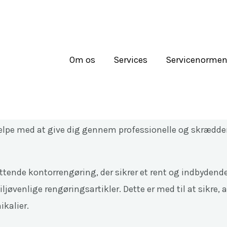
Om os
Services
Servicenorme
e løsninger til ethvert kontor
 medarbejdernes trivsel, produktivitet og virksomheden
jælpe med at give dig gennem professionelle og skrædde
attende kontorrengøring, der sikrer et rent og indbydend
øvenlige rengøringsartikler. Dette er med til at sikre, a
kalier.