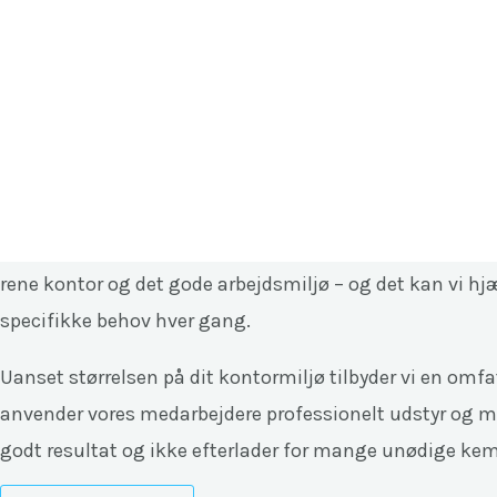
Gå
til
Services
indholdet
Kontorrengøring
Professionelle og skræddersyed
Et rent og velorganiseret kontormiljø er afgørende for
rene kontor og det gode arbejdsmiljø – og det kan vi h
specifikke behov hver gang.
Uanset størrelsen på dit kontormiljø tilbyder vi en omf
anvender vores medarbejdere professionelt udstyr og milj
godt resultat og ikke efterlader for mange unødige kemi