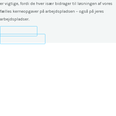
er vigtige, fordi de hver især bidrager til løsningen af vores
fælles kerneopgaver på arbejdspladsen – også på jeres
arbejdspladser.
Indhent tilbud
Ring til SG Erhverv