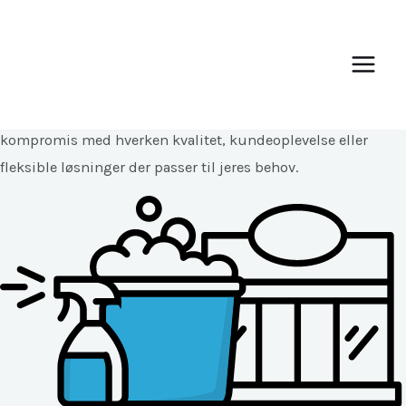
Gå
Main
til
Men
Services
indholdet
Vores opgaver er mange og individuelle, men vi går ikke på
kompromis med hverken kvalitet, kundeoplevelse eller
fleksible løsninger der passer til jeres behov.