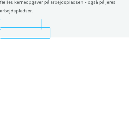
fælles kerneopgaver på arbejdspladsen – også på jeres
arbejdspladser.
Indhent tilbud
Ring til SG Erhverv