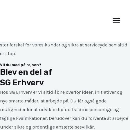
Gå
Main
til
Men
Job hos SG Erhverv
indholdet
Som servicemedarbejder kommer du dagligt til at gøre en
stor forskel for vores kunder og sikre at serviceydelsen altid
er i top.
Vil du med på rejsen?
Blev en del af
SG Erhverv
Hos SG Erhverv er vi altid åbne overfor ideer, initiativer og
nye smarte måder, at arbejde på. Du får også gode
muligheder for at udvikle dig ud fra dine personlige og
faglige kvalifikationer. Derudover kan du forvente at arbejde
under sikre og ordentlige ansættelsesvilkår.